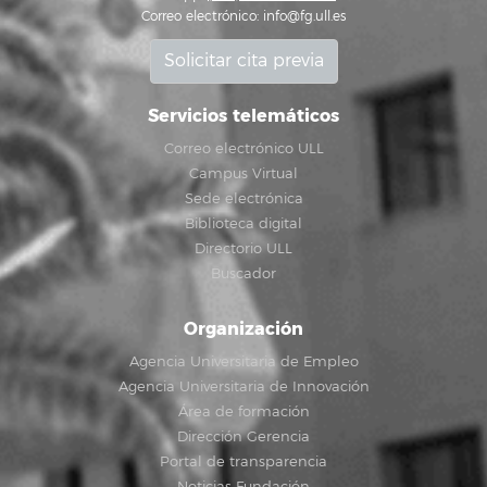
Correo electrónico:
info@fg.ull.es
Solicitar cita previa
Servicios telemáticos
Correo electrónico ULL
Campus Virtual
Sede electrónica
Biblioteca digital
Directorio ULL
Buscador
Organización
Agencia Universitaria de Empleo
Agencia Universitaria de Innovación
Área de formación
Dirección Gerencia
Portal de transparencia
Noticias Fundación