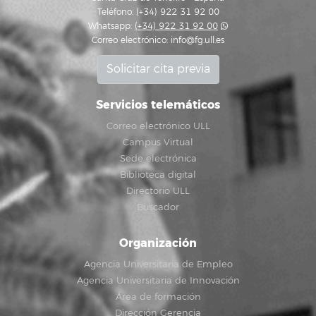
Teléfono: (+34) 922 31 92 00
Whatsapp:
(+34) 922 31 92 00
Correo electrónico:
info@fg.ull.es
Solicitar cita previa
Servicios telemáticos
Correo electrónico ULL
Campus Virtual
Sede electrónica
Biblioteca digital
Directorio ULL
Buscador
Organización
Agencia Universitaria de Empleo
Agencia Universitaria de Innovación
Área de formación
Dirección Gerencia