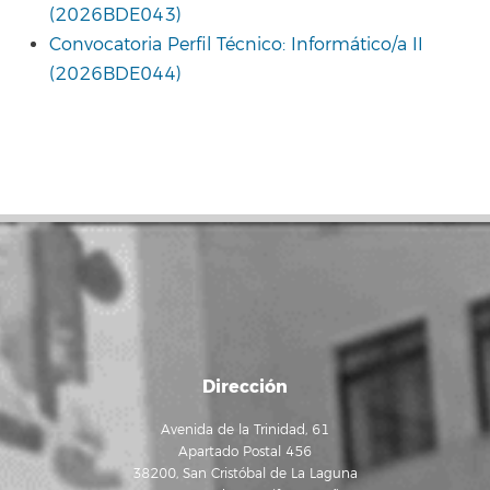
(2026BDE043)
Convocatoria Perfil Técnico: Informático/a II
(2026BDE044)
Dirección
Avenida de la Trinidad, 61
Apartado Postal 456
38200, San Cristóbal de La Laguna