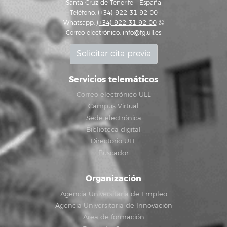
Santa Cruz de Tenerife - España
Teléfono: (+34) 922 31 92 00
Whatsapp:
(+34) 922 31 92 00
Correo electrónico:
info@fg.ull.es
Solicitar cita previa
Servicios telemáticos
Correo electrónico ULL
Campus Virtual
Sede electrónica
Biblioteca digital
Directorio ULL
Buscador
Organización
Agencia Universitaria de Empleo
Agencia Universitaria de Innovación
Área de formación