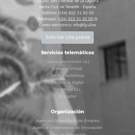
38200, San Cristóbal de La Laguna
Santa Cruz de Tenerife - España
Teléfono: (+34) 922 31 92 00
Whatsapp:
(+34) 922 31 92 00
Correo electrónico:
info@fg.ull.es
Solicitar cita previa
Servicios telemáticos
Correo electrónico ULL
Campus Virtual
Sede electrónica
Biblioteca digital
Directorio ULL
Buscador
Organización
Agencia Universitaria de Empleo
Agencia Universitaria de Innovación
Área de formación