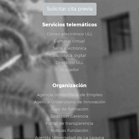
Solicitar cita previa
Servicios telemáticos
Correo electrónico ULL
Campus Virtual
Sede electrónica
Biblioteca digital
Directorio ULL
Buscador
Organización
Agencia Universitaria de Empleo
Agencia Universitaria de Innovación
Área de formación
Dirección Gerencia
Portal de transparencia
Noticias Fundación
Agenda Universidad de La Laguna