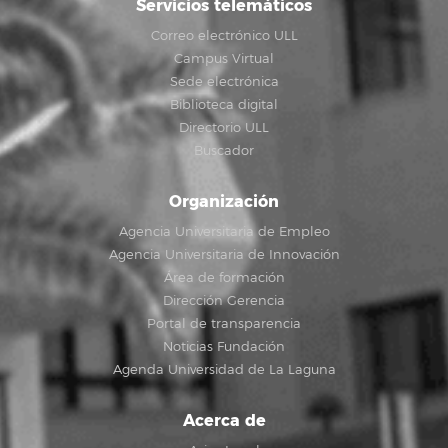
Servicios telemáticos
Correo electrónico ULL
Campus Virtual
Sede electrónica
Biblioteca digital
Directorio ULL
Buscador
Organización
Agencia Universitaria de Empleo
Agencia Universitaria de Innovación
Área de formación
Dirección Gerencia
Portal de transparencia
Noticias Fundación
Agenda Universidad de La Laguna
Acerca de