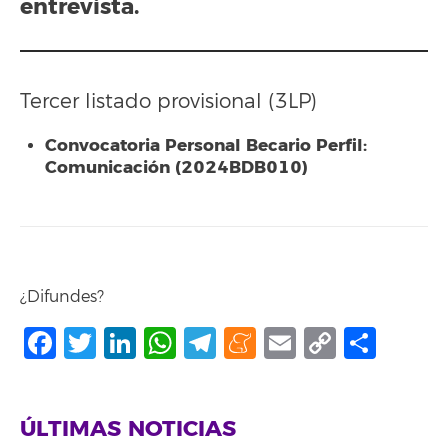
entrevista.
Tercer listado provisional (3LP)
Convocatoria Personal Becario Perfil:
Comunicación (2024BDB010)
¿Difundes?
Facebook
Twitter
LinkedIn
WhatsApp
Telegram
Meneame
Email
Copy
Shar
Link
ÚLTIMAS NOTICIAS