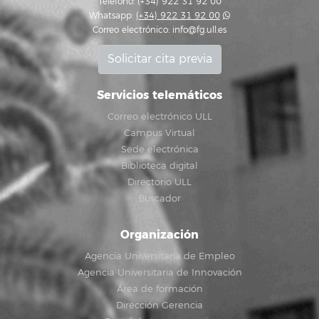
Teléfono: (+34) 922 31 92 00
Whatsapp:
(+34) 922 31 92 00
Correo electrónico:
info@fg.ull.es
Solicitar cita previa
Servicios telemáticos
Correo electrónico ULL
Campus Virtual
Sede electrónica
Biblioteca digital
Directorio ULL
Buscador
Organización
Agencia Universitaria de Empleo
Agencia Universitaria de Innovación
Área de formación
Dirección Gerencia