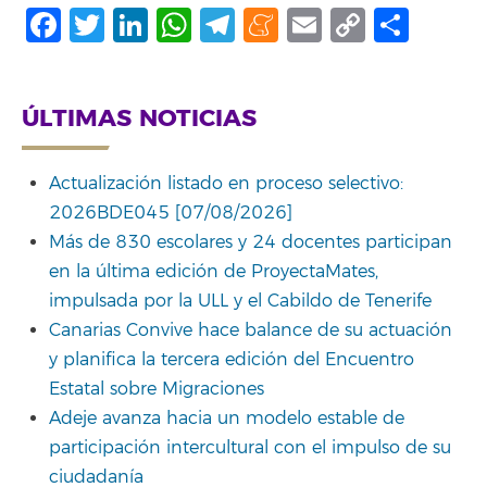
Facebook
Twitter
LinkedIn
WhatsApp
Telegram
Meneame
Email
Copy
Comp
Link
ÚLTIMAS NOTICIAS
Actualización listado en proceso selectivo:
2026BDE045 [07/08/2026]
Más de 830 escolares y 24 docentes participan
en la última edición de ProyectaMates,
impulsada por la ULL y el Cabildo de Tenerife
Canarias Convive hace balance de su actuación
y planifica la tercera edición del Encuentro
Estatal sobre Migraciones
Adeje avanza hacia un modelo estable de
participación intercultural con el impulso de su
ciudadanía