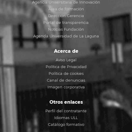
Agencia Universitaria de Innovación
Área de formación
Dirección Gerencia
Portal de transparencia
Noticias Fundación
Agenda Universidad de La Laguna
Acerca de
Aviso Legal
Política de Privacidad
Política de cookies
Canal de denuncias
Imagen corporativa
Otros enlaces
Perfil del contratante
Idiomas ULL
Catálogo formativo