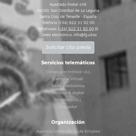
Apartado Postal 456
38200, San Cristóbal de La Laguna
Santa Cruz de Tenerife - España
Teléfono: (+34) 922 31 92 00
Whatsapp:
(+34) 922 31 92 00
Correo electrónico:
info@fg.ull.es
Solicitar cita previa
Servicios telemáticos
Correo electrónico ULL
Campus Virtual
Sede electrónica
Biblioteca digital
Directorio ULL
Buscador
Organización
Agencia Universitaria de Empleo