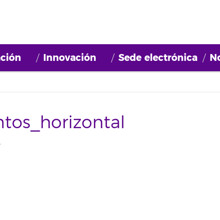
ción
Innovación
Sede electrónica
No
tos_horizontal
T