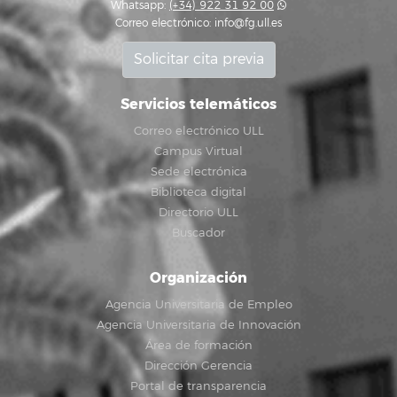
Whatsapp:
(+34) 922 31 92 00
Correo electrónico:
info@fg.ull.es
Solicitar cita previa
Servicios telemáticos
Correo electrónico ULL
Campus Virtual
Sede electrónica
Biblioteca digital
Directorio ULL
Buscador
Organización
Agencia Universitaria de Empleo
Agencia Universitaria de Innovación
Área de formación
Dirección Gerencia
Portal de transparencia