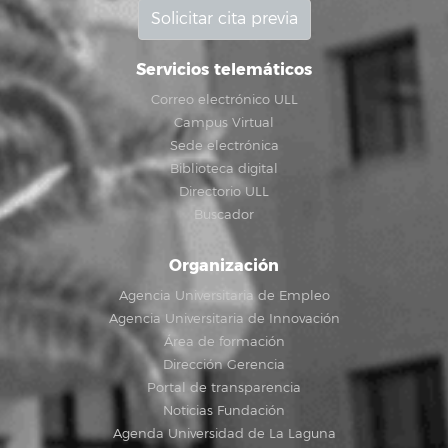
Solicitar cita previa
Servicios telemáticos
Correo electrónico ULL
Campus Virtual
Sede electrónica
Biblioteca digital
Directorio ULL
Buscador
Organización
Agencia Universitaria de Empleo
Agencia Universitaria de Innovación
Área de formación
Dirección Gerencia
Portal de transparencia
Noticias Fundación
Agenda Universidad de La Laguna