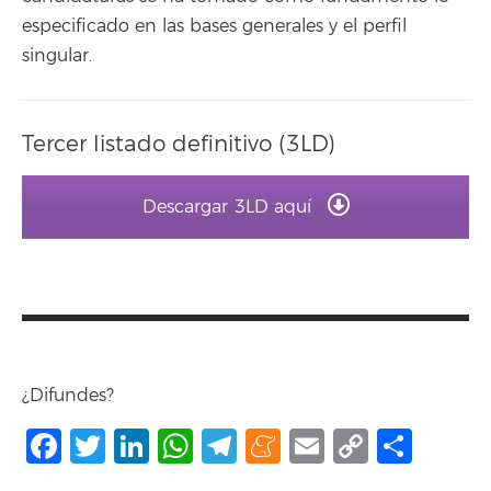
especificado en las bases generales y el perfil
singular.
Tercer listado definitivo (3LD)
Descargar 3LD aquí
¿Difundes?
Facebook
Twitter
LinkedIn
WhatsApp
Telegram
Meneame
Email
Copy
Comp
Link