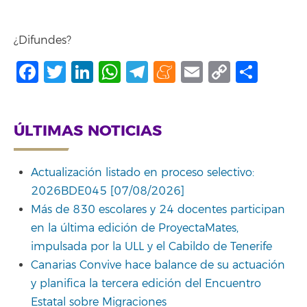
¿Difundes?
Facebook
Twitter
LinkedIn
WhatsApp
Telegram
Meneame
Email
Copy
Comp
Link
ÚLTIMAS NOTICIAS
Actualización listado en proceso selectivo:
2026BDE045 [07/08/2026]
Más de 830 escolares y 24 docentes participan
en la última edición de ProyectaMates,
impulsada por la ULL y el Cabildo de Tenerife
Canarias Convive hace balance de su actuación
y planifica la tercera edición del Encuentro
Estatal sobre Migraciones