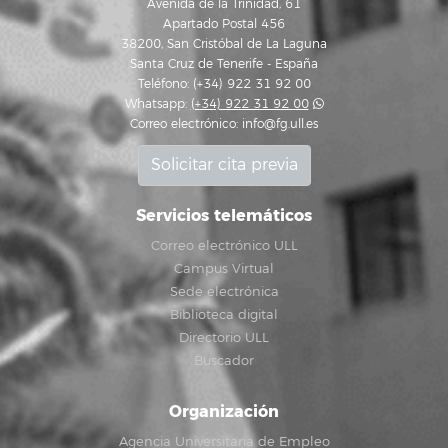
Avenida de la Trinidad, 61
Apartado Postal 456
38200, San Cristóbal de La Laguna
Santa Cruz de Tenerife - España
Teléfono: (+34) 922 31 92 00
Whatsapp:
(+34) 922 31 92 00
Correo electrónico:
info@fg.ull.es
Solicitar cita previa
Servicios telemáticos
Correo electrónico ULL
Campus Virtual
Sede electrónica
Biblioteca digital
Directorio ULL
Buscador
Organización
Agencia Universitaria de Empleo