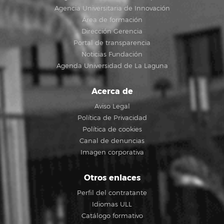
Agencia Universitaria de Innovación
Área de formación
Dirección Gerencia
Portal de transparencia
Noticias Fundación
Agenda Universidad de La Laguna
Acerca de
Aviso Legal
Política de Privacidad
Política de cookies
Canal de denuncias
Imagen corporativa
Otros enlaces
Perfil del contratante
Idiomas ULL
Catálogo formativo