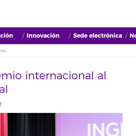
ción
Innovación
Sede electrónica
No
Ingenia gana un premio internacional al mejor proyecto social
mio internacional al
al
T