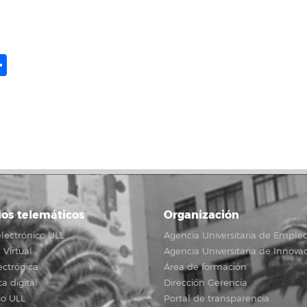
ame
il
opy
Compartir
ink
ios telemáticos
Organización
lectrónico ULL
Agencia Universitaria de Emple
Virtual
Agencia Universitaria de Innova
ectrónica
Área de formación
ca digital
Dirección Gerencia
io ULL
Portal de transparencia