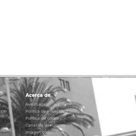
Acerca de
o
Aviso Legal
ción
Política de Privacidad
Política de cookies
Canal de denuncias
Imagen corporativa