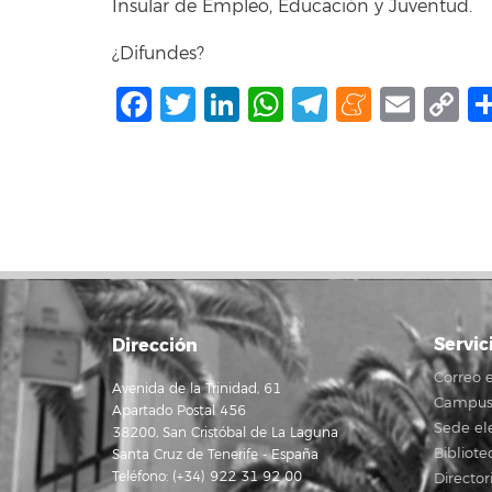
Insular de Empleo, Educación y Juventud.
¿Difundes?
Facebook
Twitter
LinkedIn
WhatsApp
Telegram
Mene
Ema
C
L
Servic
Dirección
Correo e
Avenida de la Trinidad, 61
Campus 
Apartado Postal 456
Sede el
38200, San Cristóbal de La Laguna
Bibliote
Santa Cruz de Tenerife - España
Teléfono: (+34) 922 31 92 00
Director