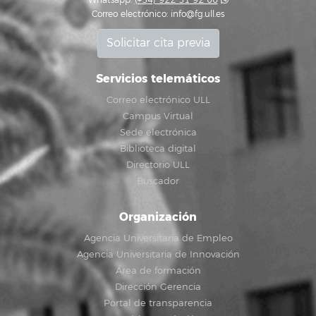
Whatsapp:
(+34) 922 31 92 00
Correo electrónico:
info@fg.ull.es
Solicitar cita previa
Servicios telemáticos
Correo electrónico ULL
Campus Virtual
Sede electrónica
Biblioteca digital
Directorio ULL
Buscador
Organización
Agencia Universitaria de Empleo
Agencia Universitaria de Innovación
Área de formación
Dirección Gerencia
Portal de transparencia