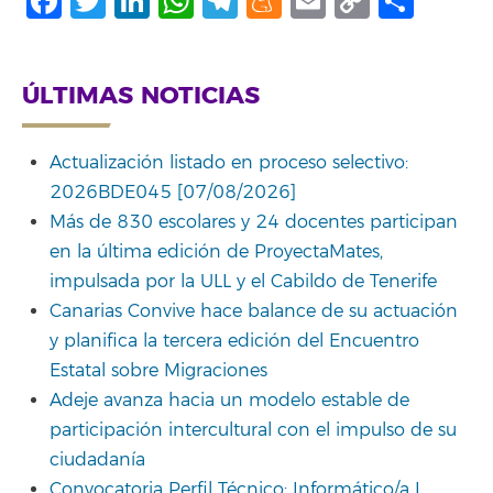
Facebook
Twitter
LinkedIn
WhatsApp
Telegram
Meneame
Email
Copy
Comp
Link
ÚLTIMAS NOTICIAS
Actualización listado en proceso selectivo:
2026BDE045 [07/08/2026]
Más de 830 escolares y 24 docentes participan
en la última edición de ProyectaMates,
impulsada por la ULL y el Cabildo de Tenerife
Canarias Convive hace balance de su actuación
y planifica la tercera edición del Encuentro
Estatal sobre Migraciones
Adeje avanza hacia un modelo estable de
participación intercultural con el impulso de su
ciudadanía
Convocatoria Perfil Técnico: Informático/a I