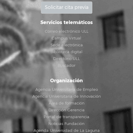
Solicitar cita previa
Servicios telemáticos
Correo electrónico ULL
Campus Virtual
Sede electrónica
Biblioteca digital
Directorio ULL
Buscador
Organización
Agencia Universitaria de Empleo
Agencia Universitaria de Innovación
Área de formación
Dirección Gerencia
Portal de transparencia
Noticias Fundación
Agenda Universidad de La Laguna