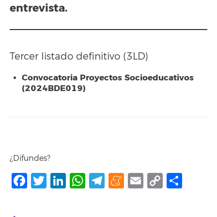
entrevista.
Tercer listado definitivo (3LD)
Convocatoria Proyectos Socioeducativos
(2024BDE019)
¿Difundes?
Facebook
Twitter
LinkedIn
WhatsApp
Telegram
Meneame
Email
Copy
Shar
Link