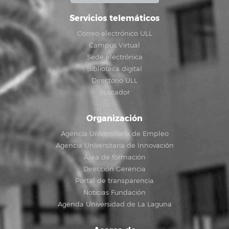
Servicios telemáticos
Correo electrónico ULL
Campus Virtual
Sede electrónica
Biblioteca digital
Directorio ULL
Buscador
Organización
Agencia Universitaria de Empleo
Agencia Universitaria de Innovación
Área de formación
Dirección Gerencia
Portal de transparencia
Noticias Fundación
Agenda Universidad de La Laguna