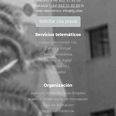
Teléfono: (+34) 922 31 92 00
Whatsapp:
(+34) 922 31 92 00
Correo electrónico:
info@fg.ull.es
Solicitar cita previa
Servicios telemáticos
Correo electrónico ULL
Campus Virtual
Sede electrónica
Biblioteca digital
Directorio ULL
Buscador
Organización
Agencia Universitaria de Empleo
Agencia Universitaria de Innovación
Área de formación
Dirección Gerencia