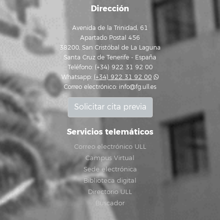
Dirección
Avenida de la Trinidad, 61
Apartado Postal 456
38200, San Cristóbal de La Laguna
Santa Cruz de Tenerife - España
Teléfono: (+34) 922 31 92 00
Whatsapp:
(+34) 922 31 92 00
Correo electrónico:
info@fg.ull.es
Solicitar cita previa
Servicios telemáticos
Correo electrónico ULL
Campus Virtual
Sede electrónica
Biblioteca digital
Directorio ULL
Buscador