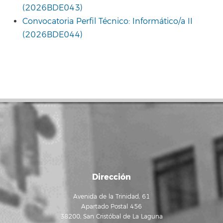
(2026BDE043)
Convocatoria Perfil Técnico: Informático/a II
(2026BDE044)
Dirección
Avenida de la Trinidad, 61
Apartado Postal 456
38200, San Cristóbal de La Laguna