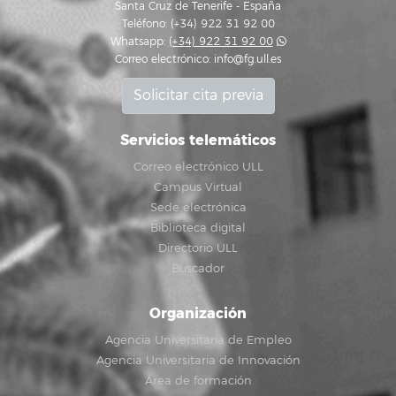
Santa Cruz de Tenerife - España
Teléfono: (+34) 922 31 92 00
Whatsapp:
(+34) 922 31 92 00
Correo electrónico:
info@fg.ull.es
Solicitar cita previa
Servicios telemáticos
Correo electrónico ULL
Campus Virtual
Sede electrónica
Biblioteca digital
Directorio ULL
Buscador
Organización
Agencia Universitaria de Empleo
Agencia Universitaria de Innovación
Área de formación