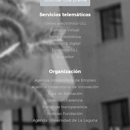
Solicitar cita previa
Servicios telemáticos
Correo electrónico ULL
Campus Virtual
Sede electrónica
Biblioteca digital
Directorio ULL
Buscador
Organización
Agencia Universitaria de Empleo
Agencia Universitaria de Innovación
Área de formación
Dirección Gerencia
Portal de transparencia
Noticias Fundación
Agenda Universidad de La Laguna