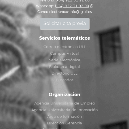
Teléfono: (+34) 922 31 92 00
Whatsapp:
(+34) 922 31 92 00
Correo electrónico:
info@fg.ull.es
Solicitar cita previa
Servicios telemáticos
Correo electrónico ULL
Campus Virtual
Sede electrónica
Biblioteca digital
Directorio ULL
Buscador
Organización
Agencia Universitaria de Empleo
Agencia Universitaria de Innovación
Área de formación
Dirección Gerencia