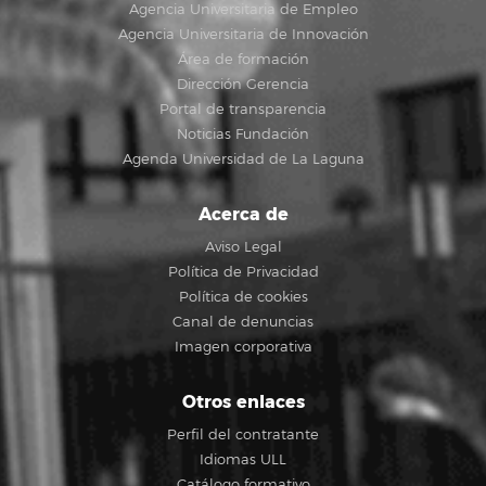
Agencia Universitaria de Empleo
Agencia Universitaria de Innovación
Área de formación
Dirección Gerencia
Portal de transparencia
Noticias Fundación
Agenda Universidad de La Laguna
Acerca de
Aviso Legal
Política de Privacidad
Política de cookies
Canal de denuncias
Imagen corporativa
Otros enlaces
Perfil del contratante
Idiomas ULL
Catálogo formativo