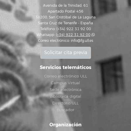
Avenida de la Trinidad, 61
Apartado Postal 456
38200, San Cristóbal de La Laguna
Santa Cruz de Tenerife - España
Teléfono: (+34) 922 31 92 00
Whatsapp:
(+34) 922 31 92 00
Correo electrónico:
info@fg.ull.es
Solicitar cita previa
Servicios telemáticos
Correo electrónico ULL
Campus Virtual
Sede electrónica
Biblioteca digital
Directorio ULL
Buscador
Organización