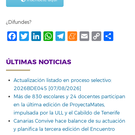
¿Difundes?
Facebook
Twitter
LinkedIn
WhatsApp
Telegram
Meneame
Email
Copy
Comp
Link
ÚLTIMAS NOTICIAS
Actualización listado en proceso selectivo:
2026BDE045 [07/08/2026]
Más de 830 escolares y 24 docentes participan
en la última edición de ProyectaMates,
impulsada por la ULL y el Cabildo de Tenerife
Canarias Convive hace balance de su actuación
y planifica la tercera edición del Encuentro