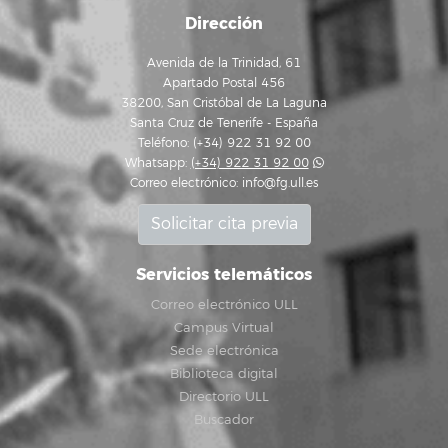
Dirección
Avenida de la Trinidad, 61
Apartado Postal 456
38200, San Cristóbal de La Laguna
Santa Cruz de Tenerife - España
Teléfono: (+34) 922 31 92 00
Whatsapp:
(+34) 922 31 92 00
Correo electrónico:
info@fg.ull.es
Solicitar cita previa
Servicios telemáticos
Correo electrónico ULL
Campus Virtual
Sede electrónica
Biblioteca digital
Directorio ULL
Buscador