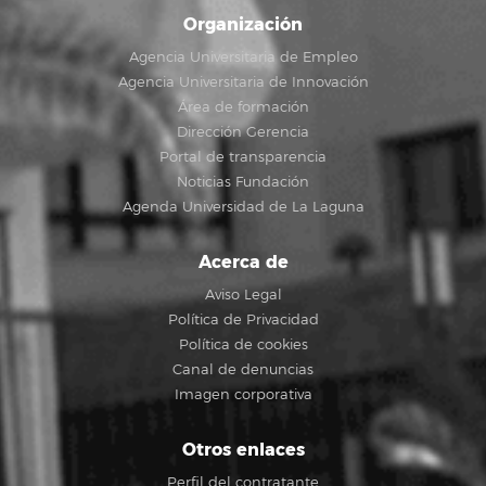
Organización
Agencia Universitaria de Empleo
Agencia Universitaria de Innovación
Área de formación
Dirección Gerencia
Portal de transparencia
Noticias Fundación
Agenda Universidad de La Laguna
Acerca de
Aviso Legal
Política de Privacidad
Política de cookies
Canal de denuncias
Imagen corporativa
Otros enlaces
Perfil del contratante