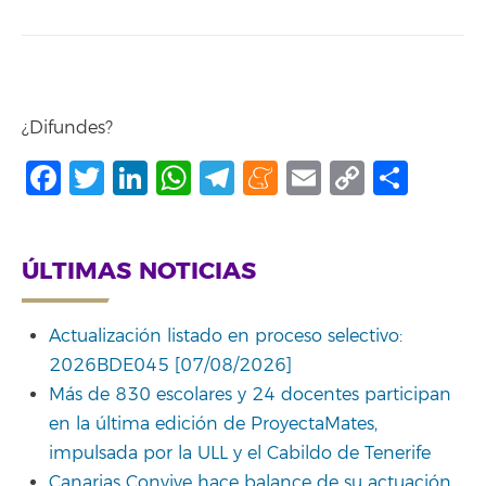
¿Difundes?
Facebook
Twitter
LinkedIn
WhatsApp
Telegram
Meneame
Email
Copy
Comp
Link
ÚLTIMAS NOTICIAS
Actualización listado en proceso selectivo:
2026BDE045 [07/08/2026]
Más de 830 escolares y 24 docentes participan
en la última edición de ProyectaMates,
impulsada por la ULL y el Cabildo de Tenerife
Canarias Convive hace balance de su actuación