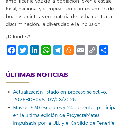
amplificar la voz de la población joven a escala
local, nacional y europea, con el intercambio de
buenas prácticas en materia de lucha contra la
discriminación, la diversidad e la inclusión.
¿Difundes?
Facebook
Twitter
LinkedIn
WhatsApp
Telegram
Meneame
Email
Copy
Comp
Link
ÚLTIMAS NOTICIAS
Actualización listado en proceso selectivo:
2026BDE045 [07/08/2026]
Más de 830 escolares y 24 docentes participan
en la última edición de ProyectaMates,
impulsada por la ULL y el Cabildo de Tenerife