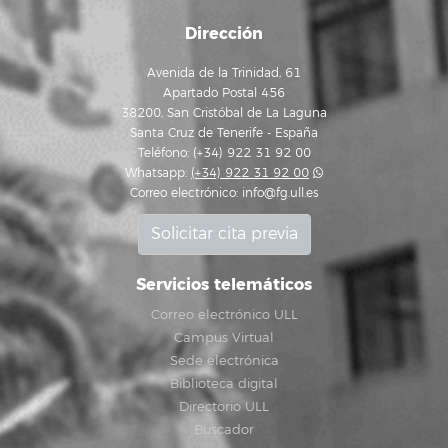
Dirección
Avenida de la Trinidad, 61
Apartado Postal 456
38200, San Cristóbal de La Laguna
Santa Cruz de Tenerife - España
Teléfono: (+34) 922 31 92 00
Whatsapp:
(+34) 922 31 92 00
Correo electrónico:
info@fg.ull.es
Solicitar cita previa
Servicios telemáticos
Correo electrónico ULL
Campus Virtual
Sede electrónica
Biblioteca digital
Directorio ULL
Buscador