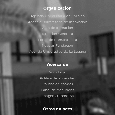
Organización
Agencia Universitaria de Empleo
Agencia Universitaria de Innovación
Área de formación
Dirección Gerencia
Portal de transparencia
Noticias Fundación
Agenda Universidad de La Laguna
Acerca de
Aviso Legal
Política de Privacidad
Política de cookies
Canal de denuncias
Imagen corporativa
Otros enlaces