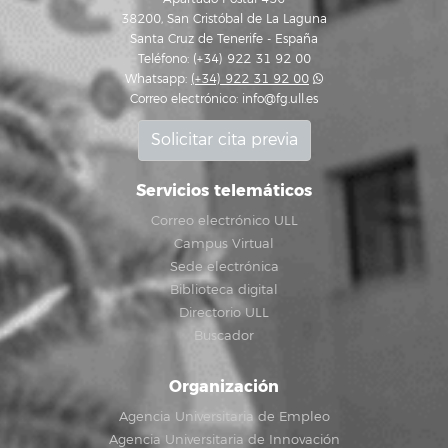
38200, San Cristóbal de La Laguna
Santa Cruz de Tenerife - España
Teléfono: (+34) 922 31 92 00
Whatsapp:
(+34) 922 31 92 00
Correo electrónico:
info@fg.ull.es
Solicitar cita previa
Servicios telemáticos
Correo electrónico ULL
Campus Virtual
Sede electrónica
Biblioteca digital
Directorio ULL
Buscador
Organización
Agencia Universitaria de Empleo
Agencia Universitaria de Innovación