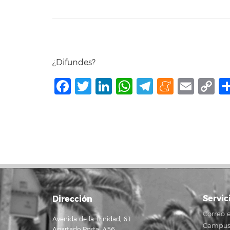
¿Difundes?
Facebook
Twitter
LinkedIn
WhatsApp
Telegram
Mene
Ema
C
L
Servic
Dirección
Correo e
Avenida de la Trinidad, 61
Campus 
Apartado Postal 456