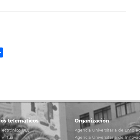
ame
il
opy
Compartir
ink
ios telemáticos
Organización
lectrónico ULL
Agencia Universitaria de Emple
Virtual
Agencia Universitaria de Innova