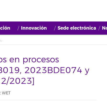
ción
Innovación
Sede electrónica
No
Actualización listados en procesos selectivos: 2023BDB019, 2023BDE074 y 2023BDE081 [13/12/2023]
dos en procesos
DB019, 2023BDE074 y
2/2023]
22 WET