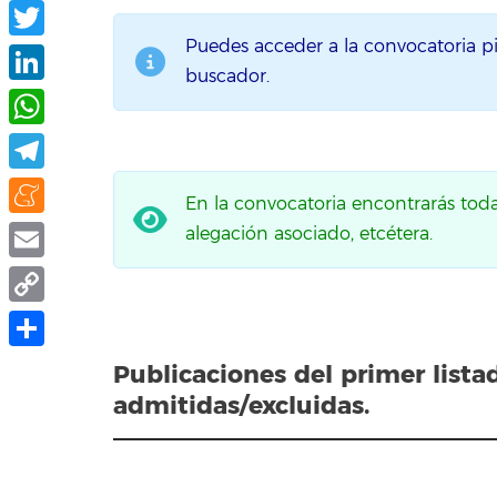
Facebook
Puedes acceder a la convocatoria p
Twitter
buscador.
LinkedIn
WhatsApp
Telegram
En la convocatoria encontrarás toda l
Meneame
alegación asociado, etcétera.
Email
Copy
Link
Compartir
Publicaciones del primer list
admitidas/excluidas.