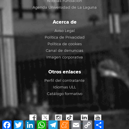
Noticias Fundación
Agenda Universidad de La Laguna
Acerca de
Aviso Legal
Política de Privacidad
Política de cookies
Canal de denuncias
Imagen corporativa
Otros enlaces
Perfil del contratante
Idiomas ULL
Catálogo formativo
Facebook
Twitter
LinkedIn
WhatsApp
Telegram
Meneame
Email
Copy
Compartir
Link