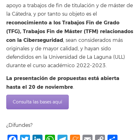
apoyo a trabajos de fin de titulación y de máster de
la Cátedra, y por tanto su objeto es el
reconocimiento a los Trabajos Fin de Grado
(TFG), Trabajos Fin de Máster (TFM) relacionados
con la Ciberseguridad
, sean considerados más
originales y de mayor calidad, y hayan sido
defendidos en la Universidad de La Laguna (ULL)
durante el curso académico 2022-2023.
La presentación de propuestas está abierta
hasta el 20 de noviembre
.
Consulta las bases aquí
¿Difundes?
Facebook
Twitter
LinkedIn
WhatsApp
Telegram
Meneame
Email
Copy
Comp