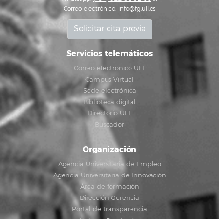
Correo electrónico:
info@fg.ull.es
Solicitar cita previa
Servicios telemáticos
Correo electrónico ULL
Campus Virtual
Sede electrónica
Biblioteca digital
Directorio ULL
Buscador
Organización
Agencia Universitaria de Empleo
Agencia Universitaria de Innovación
Área de formación
Dirección Gerencia
Portal de transparencia