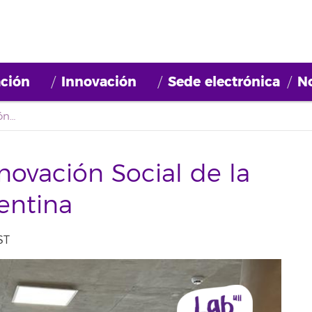
ción
Innovación
Sede electrónica
No
El Laboratorio de Innovación Social de la ULL vuela hasta Argentina
novación Social de la
entina
ST