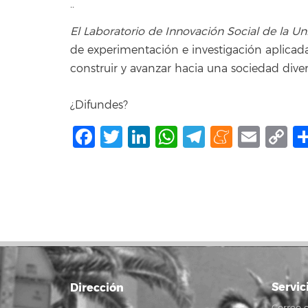
..
El Laboratorio de Innovación Social de la U
de experimentación e investigación aplicada
construir y avanzar hacia una sociedad divers
¿Difundes?
Facebook
Twitter
LinkedIn
WhatsApp
Telegram
Mene
Ema
C
L
Servic
Dirección