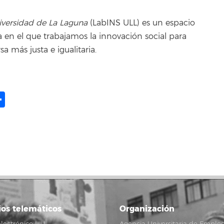
niversidad de La Laguna
(LabINS ULL) es un espacio
 en el que trabajamos la innovación social para
a más justa e igualitaria.
ame
il
opy
Compartir
ink
ios telemáticos
Organización