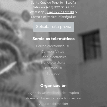
Santa Cruz de Tenerife - España
Teléfono: (+34) 922 31 92 00
Whatsapp:
(+34) 922 31 92 00
Correo electrónico:
info@fg.ull.es
Solicitar cita previa
Servicios telemáticos
Correo electrónico ULL
Campus Virtual
Sede electrónica
Biblioteca digital
Directorio ULL
Buscador
Organización
Agencia Universitaria de Empleo
Agencia Universitaria de Innovación
Área de formación