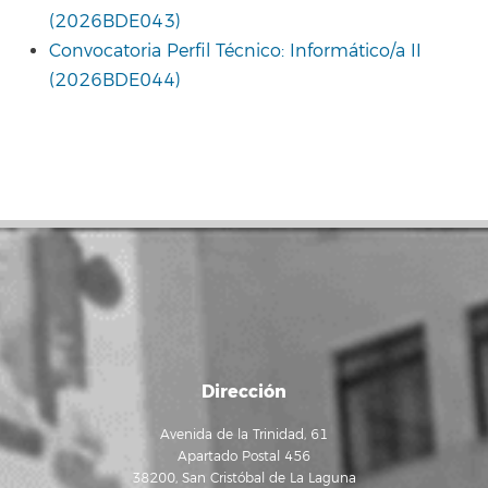
(2026BDE043)
Convocatoria Perfil Técnico: Informático/a II
(2026BDE044)
Dirección
Avenida de la Trinidad, 61
Apartado Postal 456
38200, San Cristóbal de La Laguna