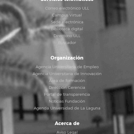
Correo electrónico ULL
Campus Virtual
Sede electrónica
Biblioteca digital
Directorio ULL
Buscador
Organización
Agencia Universitaria de Empleo
Agencia Universitaria de Innovación
Área de formación
Dirección Gerencia
Portal de transparencia
Noticias Fundación
Agenda Universidad de La Laguna
Acerca de
Aviso Legal