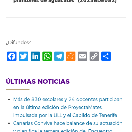
plantones de aguacates” (2023BDE052)
¿Difundes?
Facebook
Twitter
LinkedIn
WhatsApp
Telegram
Meneame
Email
Copy
Shar
Link
ÚLTIMAS NOTICIAS
Más de 830 escolares y 24 docentes participan
en la última edición de ProyectaMates,
impulsada por la ULL y el Cabildo de Tenerife
Canarias Convive hace balance de su actuación
y planifica la tercera edición del Encuentro