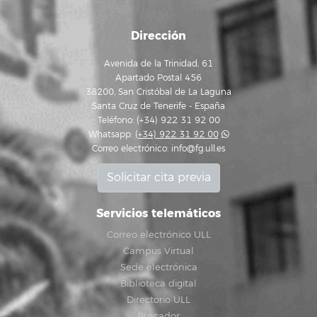
Dirección
Avenida de la Trinidad, 61
Apartado Postal 456
38200, San Cristóbal de La Laguna
Santa Cruz de Tenerife - España
Teléfono: (+34) 922 31 92 00
Whatsapp:
(+34) 922 31 92 00
Correo electrónico:
info@fg.ull.es
Solicitar cita previa
Servicios telemáticos
Correo electrónico ULL
Campus Virtual
Sede electrónica
Biblioteca digital
Directorio ULL
Buscador