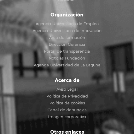
Organización
Agencia Universitaria de Empleo
Agencia Universitaria de Innovación
Área de formación
Dirección Gerencia
Portal de transparencia
Noticias Fundación
Agenda Universidad de La Laguna
Acerca de
Aviso Legal
Política de Privacidad
Política de cookies
Canal de denuncias
Imagen corporativa
Otros enlaces