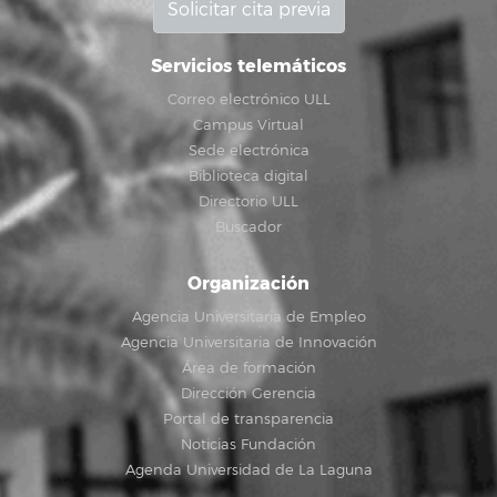
Solicitar cita previa
Servicios telemáticos
Correo electrónico ULL
Campus Virtual
Sede electrónica
Biblioteca digital
Directorio ULL
Buscador
Organización
Agencia Universitaria de Empleo
Agencia Universitaria de Innovación
Área de formación
Dirección Gerencia
Portal de transparencia
Noticias Fundación
Agenda Universidad de La Laguna