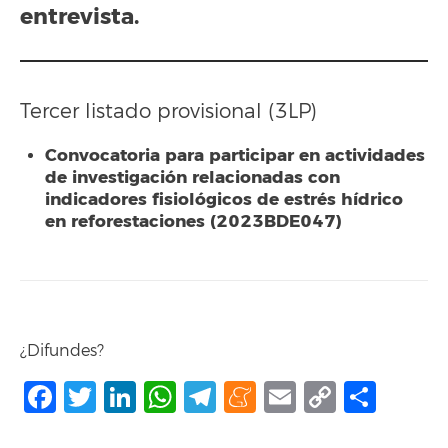
entrevista.
Tercer listado provisional (3LP)
Convocatoria para participar en actividades
de investigación relacionadas con
indicadores fisiológicos de estrés hídrico
en reforestaciones (2023BDE047)
¿Difundes?
Facebook
Twitter
LinkedIn
WhatsApp
Telegram
Meneame
Email
Copy
Comp
Link