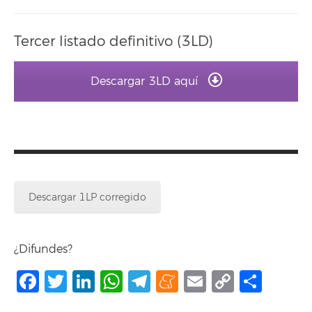
Tercer listado definitivo (3LD)
Descargar 3LD aquí
Descargar 1LP corregido
¿Difundes?
Facebook
Twitter
LinkedIn
WhatsApp
Telegram
Meneame
Email
Copy
Comp
Link