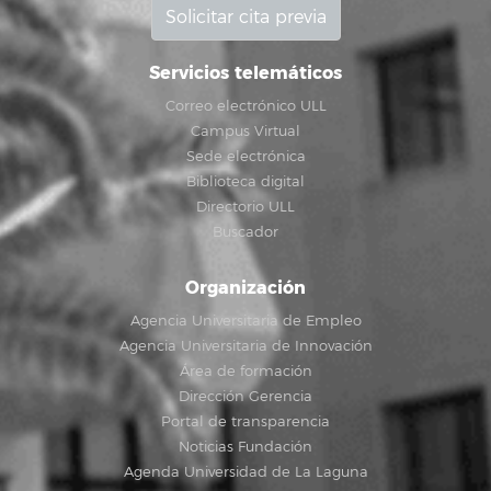
Solicitar cita previa
Servicios telemáticos
Correo electrónico ULL
Campus Virtual
Sede electrónica
Biblioteca digital
Directorio ULL
Buscador
Organización
Agencia Universitaria de Empleo
Agencia Universitaria de Innovación
Área de formación
Dirección Gerencia
Portal de transparencia
Noticias Fundación
Agenda Universidad de La Laguna