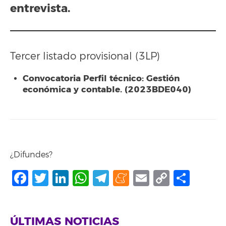
entrevista.
Tercer listado provisional (3LP)
Convocatoria Perfil técnico: Gestión
económica y contable. (2023BDE040)
¿Difundes?
Facebook
Twitter
LinkedIn
WhatsApp
Telegram
Meneame
Email
Copy
Shar
Link
ÚLTIMAS NOTICIAS