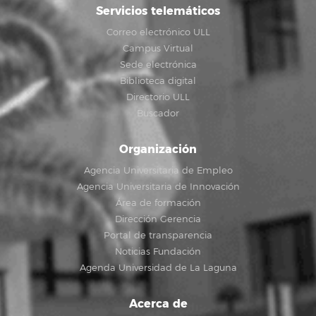
Servicios telemáticos
Correo electrónico ULL
Campus Virtual
Sede electrónica
Biblioteca digital
Directorio ULL
Buscador
Organización
Agencia Universitaria de Empleo
Agencia Universitaria de Innovación
Área de formación
Dirección Gerencia
Portal de transparencia
Noticias Fundación
Agenda Universidad de La Laguna
Acerca de