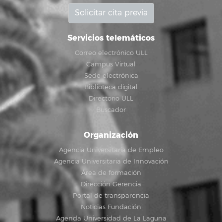
Solicitar cita previa
Servicios telemáticos
Correo electrónico ULL
Campus Virtual
Sede electrónica
Biblioteca digital
Directorio ULL
Buscador
Organización
Agencia Universitaria de Empleo
Agencia Universitaria de Innovación
Área de formación
Dirección Gerencia
Portal de transparencia
Noticias Fundación
Agenda Universidad de La Laguna