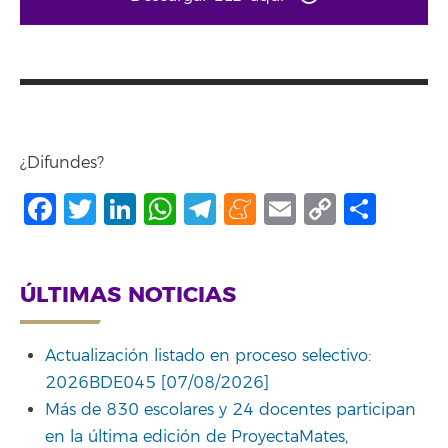
¿Difundes?
Facebook
Twitter
LinkedIn
WhatsApp
Telegram
Meneame
Email
Copy
Comp
Link
ÚLTIMAS NOTICIAS
Actualización listado en proceso selectivo:
2026BDE045 [07/08/2026]
Más de 830 escolares y 24 docentes participan
en la última edición de ProyectaMates,