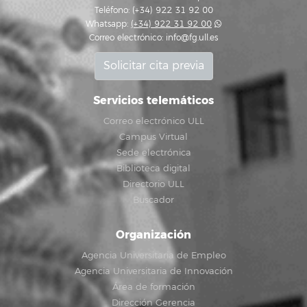
Teléfono: (+34) 922 31 92 00
Whatsapp:
(+34) 922 31 92 00
Correo electrónico:
info@fg.ull.es
Solicitar cita previa
Servicios telemáticos
Correo electrónico ULL
Campus Virtual
Sede electrónica
Biblioteca digital
Directorio ULL
Buscador
Organización
Agencia Universitaria de Empleo
Agencia Universitaria de Innovación
Área de formación
Dirección Gerencia