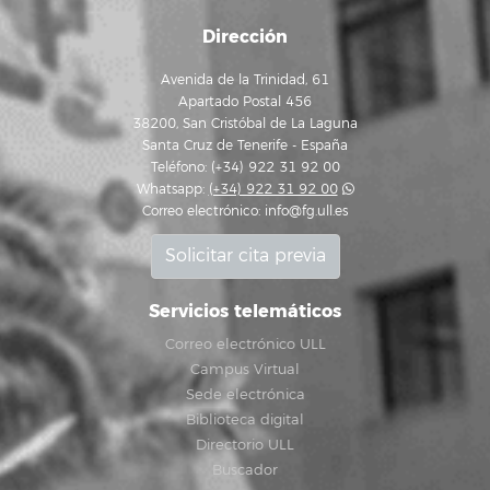
Dirección
Avenida de la Trinidad, 61
Apartado Postal 456
38200, San Cristóbal de La Laguna
Santa Cruz de Tenerife - España
Teléfono: (+34) 922 31 92 00
Whatsapp:
(+34) 922 31 92 00
Correo electrónico:
info@fg.ull.es
Solicitar cita previa
Servicios telemáticos
Correo electrónico ULL
Campus Virtual
Sede electrónica
Biblioteca digital
Directorio ULL
Buscador