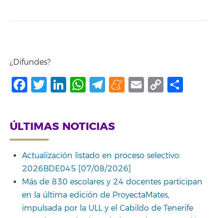
¿Difundes?
Facebook
Twitter
LinkedIn
WhatsApp
Telegram
Meneame
Email
Copy
Comp
Link
ÚLTIMAS NOTICIAS
Actualización listado en proceso selectivo:
2026BDE045 [07/08/2026]
Más de 830 escolares y 24 docentes participan
en la última edición de ProyectaMates,
impulsada por la ULL y el Cabildo de Tenerife