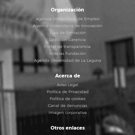
Organización
Agencia Universitaria de Empleo
Agencia Universitaria de Innovación
Área de formación
Dirección Gerencia
Portal de transparencia
Noticias Fundación
Agenda Universidad de La Laguna
Acerca de
Aviso Legal
Política de Privacidad
Política de cookies
Canal de denuncias
Imagen corporativa
Otros enlaces