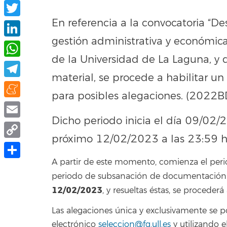
Facebook
En referencia a la convocatoria “D
Twitter
gestión administrativa y económica
LinkedIn
de la Universidad de La Laguna, y 
WhatsApp
material, se procede a habilitar un 
Telegram
para posibles alegaciones. (2022
Meneame
Dicho periodo inicia el día 09/02/2
Email
próximo 12/02/2023 a las 23:59 h
Copy
A partir de este momento, comienza el peri
Link
Share
periodo de subsanación de documentación. 
12/02/2023
, y resueltas éstas, se procederá
Las alegaciones única y exclusivamente se 
electrónico
seleccion@fg.ull.es
y utilizando 