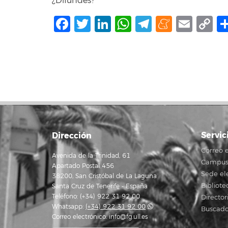
¿Difundes?
Facebook
Twitter
LinkedIn
WhatsApp
Telegram
Mene
Ema
C
L
Servic
Dirección
Correo e
Avenida de la Trinidad, 61
Campus 
Apartado Postal 456
Sede el
38200, San Cristóbal de La Laguna
Bibliote
Santa Cruz de Tenerife - España
Teléfono: (+34) 922 31 92 00
Director
Whatsapp:
(+34) 922 31 92 00
Buscado
Correo electrónico:
info@fg.ull.es