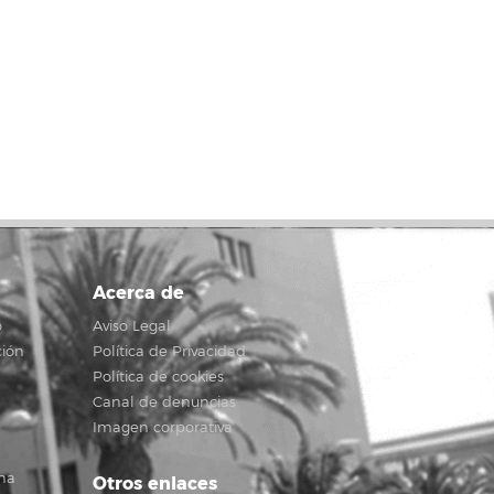
Acerca de
o
Aviso Legal
ción
Política de Privacidad
Política de cookies
Canal de denuncias
Imagen corporativa
na
Otros enlaces