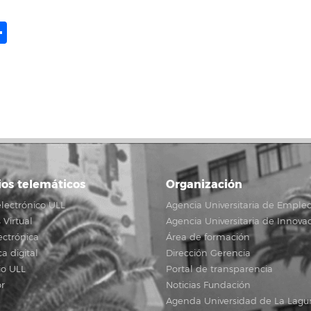
ame
il
opy
Share
ink
ios telemáticos
Organización
lectrónico ULL
Agencia Universitaria de Emple
Virtual
Agencia Universitaria de Innova
ectrónica
Área de formación
ca digital
Dirección Gerencia
io ULL
Portal de transparencia
r
Noticias Fundación
Agenda Universidad de La Lagu