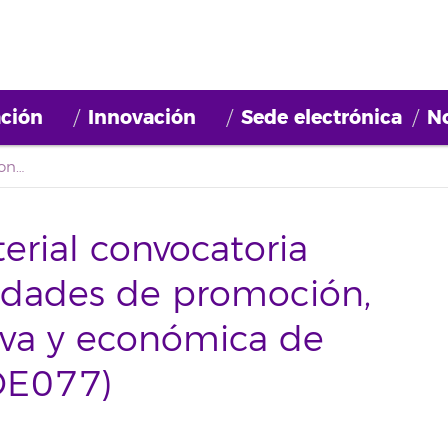
ción
Innovación
Sede electrónica
No
Detección error material convocatoria «Desarrollo de actividades de promoción, gestión administrativa y económica de proyectos» (2022BDE077)
erial convocatoria
vidades de promoción,
iva y económica de
DE077)