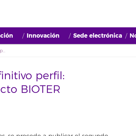
ción
Innovación
Sede electrónica
No
Segundo listado definitivo perfil: Investigador/a proyecto BIOTER (2023BDE004)
itivo perfil:
ecto BIOTER