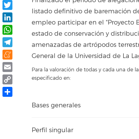
Finalizado el periodo de alegacion
Facebook
listado definitivo de baremación d
Twitter
empleo participar en el “Proyecto 
LinkedIn
estado de conservación y distribuc
WhatsApp
amenazadas de artrópodos terrestr
Telegram
General de la Universidad de La 
Meneame
Para la valoración de todas y cada una de
Email
especificado en:
Copy
Link
Compartir
Bases generales
Perfil singular