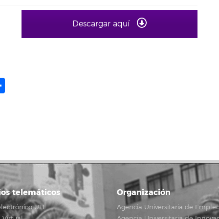
Descargar aquí
ame
il
opy
Compartir
ink
ios telemáticos
Organización
lectrónico ULL
Agencia Universitaria de Emple
Virtual
Agencia Universitaria de Innova