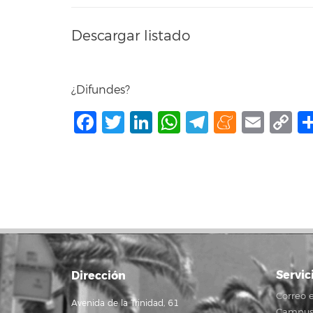
Descargar listado
¿Difundes?
Facebook
Twitter
LinkedIn
WhatsApp
Telegram
Mene
Ema
C
L
Servic
Dirección
Correo e
Avenida de la Trinidad, 61
Campus 