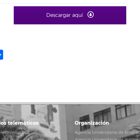
Descargar aquí
ame
il
opy
Compartir
ink
ios telemáticos
Organización
lectrónico ULL
Agencia Universitaria de Emple
Virtual
Agencia Universitaria de Innova