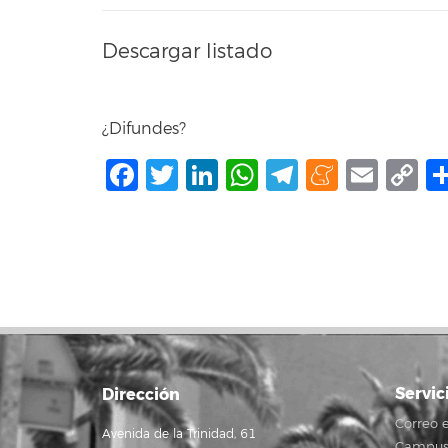
Descargar listado
¿Difundes?
Facebook
Twitter
LinkedIn
WhatsApp
Telegram
Mene
Ema
C
L
Servic
Dirección
Correo e
Avenida de la Trinidad, 61
Campus 