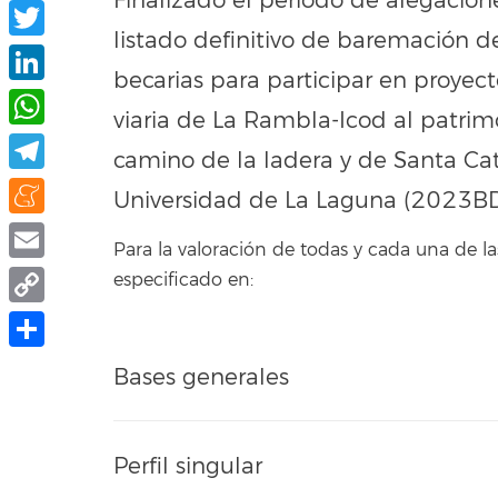
Finalizado el periodo de alegacion
Facebook
listado definitivo de baremación d
Twitter
becarias para participar en proyect
LinkedIn
viaria de La Rambla-Icod al patrimon
WhatsApp
camino de la ladera y de Santa Cat
Telegram
Universidad de La Laguna (2023B
Meneame
Para la valoración de todas y cada una de
Email
especificado en:
Copy
Link
Compartir
Bases generales
Perfil singular