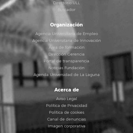
Directorio ULL
Buscador
Organización
Agencia Universitaria de Empleo
Agencia Universitaria de Innovación
Área de formación
Dirección Gerencia
Portal de transparencia
Noticias Fundación
Agenda Universidad de La Laguna
Acerca de
Aviso Legal
Política de Privacidad
Política de cookies
Canal de denuncias
Imagen corporativa