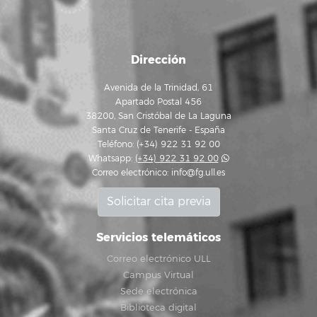
Dirección
Avenida de la Trinidad, 61
Apartado Postal 456
38200, San Cristóbal de La Laguna
Santa Cruz de Tenerife - España
Teléfono: (+34) 922 31 92 00
Whatsapp:
(+34) 922 31 92 00
Correo electrónico:
info@fg.ull.es
Solicitar cita previa
Servicios telemáticos
Correo electrónico ULL
Campus Virtual
Sede electrónica
Biblioteca digital