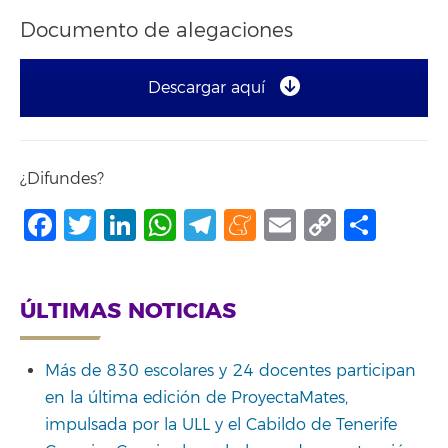
Documento de alegaciones
Descargar aquí
¿Difundes?
Facebook
Twitter
LinkedIn
WhatsApp
Telegram
Meneame
Email
Copy
Comp
Link
ÚLTIMAS NOTICIAS
Más de 830 escolares y 24 docentes participan
en la última edición de ProyectaMates,
impulsada por la ULL y el Cabildo de Tenerife