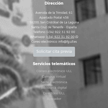
Dirección
Avenida de la Trinidad, 61
Apartado Postal 456
38200, San Cristóbal de La Laguna
Santa Cruz de Tenerife - España
Teléfono: (+34) 922 31 92 00
Whatsapp:
(+34) 922 31 92 00
Correo electrónico:
info@fg.ull.es
Solicitar cita previa
Servicios telemáticos
Correo electrónico ULL
Campus Virtual
Sede electrónica
Biblioteca digital
Directorio ULL
Buscador