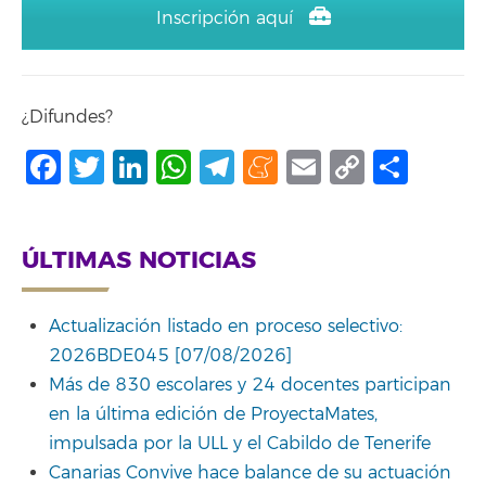
Inscripción aquí
¿Difundes?
Facebook
Twitter
LinkedIn
WhatsApp
Telegram
Meneame
Email
Copy
Comp
Link
ÚLTIMAS NOTICIAS
Actualización listado en proceso selectivo:
2026BDE045 [07/08/2026]
Más de 830 escolares y 24 docentes participan
en la última edición de ProyectaMates,
impulsada por la ULL y el Cabildo de Tenerife
Canarias Convive hace balance de su actuación