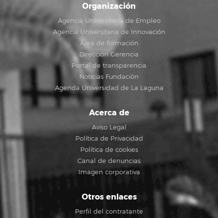
Organización
Agencia Universitaria de Empleo
Agencia Universitaria de Innovación
Área de formación
Dirección Gerencia
Portal de transparencia
Noticias Fundación
Agenda Universidad de La Laguna
Acerca de
Aviso Legal
Política de Privacidad
Política de cookies
Canal de denuncias
Imagen corporativa
Otros enlaces
Perfil del contratante