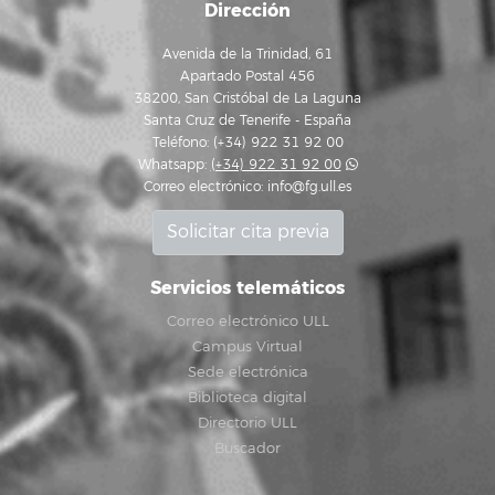
Dirección
Avenida de la Trinidad, 61
Apartado Postal 456
38200, San Cristóbal de La Laguna
Santa Cruz de Tenerife - España
Teléfono: (+34) 922 31 92 00
Whatsapp:
(+34) 922 31 92 00
Correo electrónico:
info@fg.ull.es
Solicitar cita previa
Servicios telemáticos
Correo electrónico ULL
Campus Virtual
Sede electrónica
Biblioteca digital
Directorio ULL
Buscador