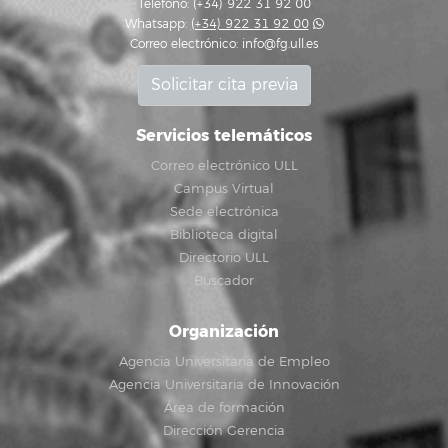
Teléfono: (+34) 922 31 92 00
Whatsapp:
(+34) 922 31 92 00
Correo electrónico:
info@fg.ull.es
Solicitar cita previa
Servicios telemáticos
Correo electrónico ULL
Campus Virtual
Sede electrónica
Biblioteca digital
Directorio ULL
Buscador
Organización
Agencia Universitaria de Empleo
Agencia Universitaria de Innovación
Área de formación
Dirección Gerencia