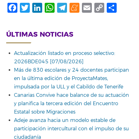
Facebook
Twitter
LinkedIn
WhatsApp
Telegram
Meneame
Email
Copy
Comp
Link
ÚLTIMAS NOTICIAS
Actualización listado en proceso selectivo:
2026BDE045 [07/08/2026]
Más de 830 escolares y 24 docentes participan
en la última edición de ProyectaMates,
impulsada por la ULL y el Cabildo de Tenerife
Canarias Convive hace balance de su actuación
y planifica la tercera edición del Encuentro
Estatal sobre Migraciones
Adeje avanza hacia un modelo estable de
participación intercultural con el impulso de su
ciudadanía