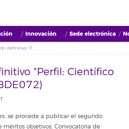
ción
Innovación
Sede electrónica
No
Segundo listado definitivo “Perfil: Científico Tecnológico” (2022BDE072)
itivo “Perfil: Científico
2BDE072)
ET
es, se procede a publicar el segundo
e méritos objetivos. Convocatoria de