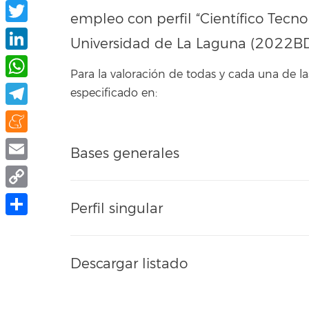
Facebook
empleo con perfil “Científico Tecn
Twitter
Universidad de La Laguna (2022
LinkedIn
Para la valoración de todas y cada una de
WhatsApp
especificado en:
Telegram
Meneame
Bases generales
Email
Copy
Perfil singular
Link
Compartir
Descargar listado