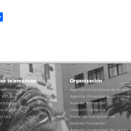
ame
il
opy
Compartir
ink
ios telemáticos
Organización
lectrónico ULL
Agencia Universitaria de Emple
Virtual
Agencia Universitaria de Innova
ectrónica
Área de formación
ca digital
Dirección Gerencia
io ULL
Portal de transparencia
r
Noticias Fundación
Agenda Universidad de La Lagu