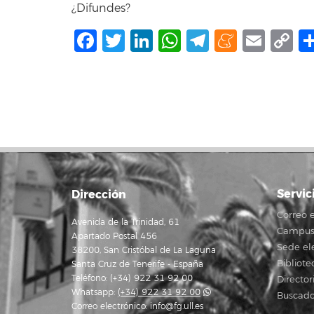
¿Difundes?
Facebook
Twitter
LinkedIn
WhatsApp
Telegram
Mene
Ema
C
L
Servic
Dirección
Correo e
Avenida de la Trinidad, 61
Campus 
Apartado Postal 456
Sede el
38200, San Cristóbal de La Laguna
Bibliote
Santa Cruz de Tenerife - España
Teléfono: (+34) 922 31 92 00
Director
Whatsapp:
(+34) 922 31 92 00
Buscado
Correo electrónico:
info@fg.ull.es