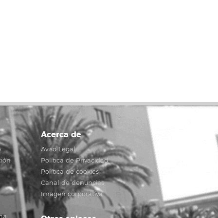
Acerca de
o
Aviso Legal
ción
Política de Privacidad
Política de cookies
Canal de denuncias
Imagen corporativa
na