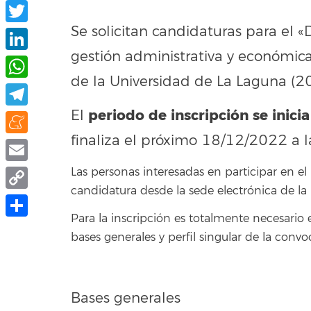
Facebook
Se solicitan candidaturas para el 
Twitter
gestión administrativa y económic
LinkedIn
de la Universidad de La Laguna (
WhatsApp
periodo de inscripción se inicia
El
Telegram
finaliza el próximo 18/12/2022 a l
Meneame
Las personas interesadas en participar en e
Email
candidatura desde la sede electrónica de la
Copy
Para la inscripción es totalmente necesario 
Link
Compartir
bases generales y perfil singular de la conv
Bases generales