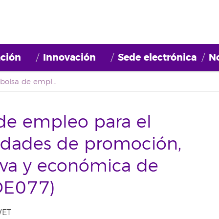
ción
Innovación
Sede electrónica
No
Convocatoria bolsa de empleo para el «Desarrollo de actividades de promoción, gestión administrativa y económica de proyectos» (2022BDE077)
 de empleo para el
vidades de promoción,
iva y económica de
DE077)
WET