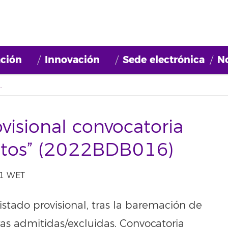
ción
Innovación
Sede electrónica
No
ia beca “Ciencia de Datos” (2022BDB016)
visional convocatoria
atos” (2022BDB016)
51 WET
istado provisional, tras la baremación de
ras admitidas/excluidas. Convocatoria