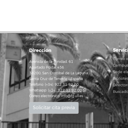
Servic
Dirección
Correo e
Avenida de la Trinidad, 61
Campus 
Apartado Postal 456
Sede el
38200, San Cristóbal de La Laguna
Bibliote
Santa Cruz de Tenerife - España
Teléfono: (+34) 922 31 92 00
Director
Whatsapp:
(+34) 922 31 92 00
Buscado
Correo electrónico:
info@fg.ull.es
Solicitar cita previa