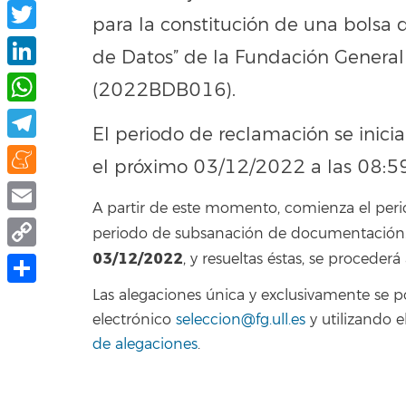
Facebook
para la constitución de una bolsa d
Twitter
de Datos” de la Fundación General
LinkedIn
(2022BDB016).
WhatsApp
El periodo de reclamación se inicia
Telegram
el próximo 03/12/2022 a las 08:59
Meneame
A partir de este momento, comienza el peri
Email
periodo de subsanación de documentación. F
03/12/2022
, y resueltas éstas, se procederá
Copy
Link
Las alegaciones única y exclusivamente se 
Compartir
electrónico
seleccion@fg.ull.es
y utilizando 
de alegaciones
.