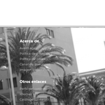
Acerca de
o
Aviso Legal
ción
Política de Privacidad
Política de cookies
Canal de denuncias
Imagen corporativa
na
Otros enlaces
Perfil del contratante
Idiomas ULL
Catálogo formativo