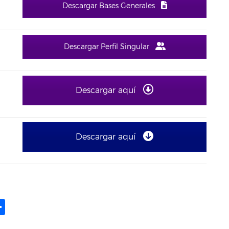
Descargar Bases Generales
Descargar Perfil Singular
Descargar aquí
Descargar aquí
ame
il
opy
Compartir
ink