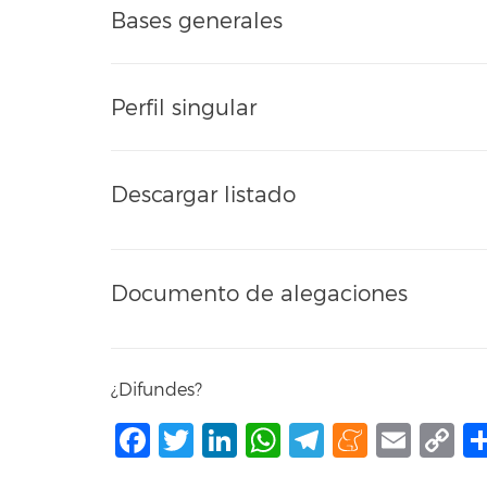
Bases generales
Perfil singular
Descargar listado
Documento de alegaciones
¿Difundes?
Facebook
Twitter
LinkedIn
WhatsApp
Telegram
Mene
Ema
C
L