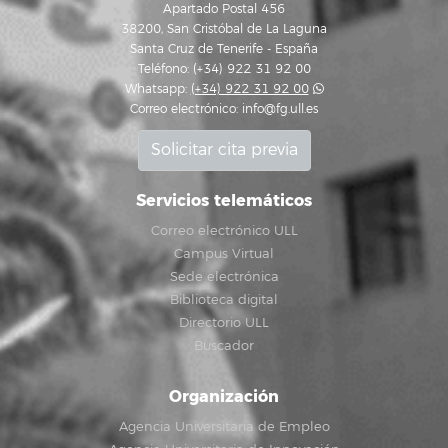
Apartado Postal 456
38200, San Cristóbal de La Laguna
Santa Cruz de Tenerife - España
Teléfono: (+34) 922 31 92 00
Whatsapp:
(+34) 922 31 92 00
Correo electrónico:
info@fg.ull.es
Solicitar cita previa
Servicios telemáticos
Correo electrónico ULL
Campus Virtual
Sede electrónica
Biblioteca digital
Directorio ULL
Buscador
Organización
Agencia Universitaria de Empleo