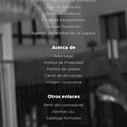
Agencia Universitaria de Innovación
Área de formación
Dirección Gerencia
Portal de transparencia
Noticias Fundación
Agenda Universidad de La Laguna
Acerca de
Aviso Legal
Política de Privacidad
Política de cookies
Canal de denuncias
Imagen corporativa
Otros enlaces
Perfil del contratante
Idiomas ULL
Catálogo formativo