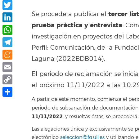
Facebook
tercer li
Se procede a publicar el
Twitter
prueba práctica y entrevista
. Con
LinkedIn
investigación en proyectos del Labo
WhatsApp
Perfil: Comunicación, de la Fundac
Telegram
Laguna (2022BDB014).
Meneame
El periodo de reclamación se inicia
Email
el próximo 11/11/2022 a las 10:29
Copy
A partir de este momento, comienza el peri
Link
Compartir
periodo de subsanación de documentación. F
11/11/2022
, y resueltas éstas, se procederá 
Las alegaciones única y exclusivamente se 
electrónico
seleccion@fg.ull.es
y utilizando 