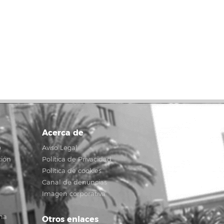
Acerca de
o
Aviso Legal
ción
Política de Privacidad
Política de cookies
Canal de denuncias
Imagen corporativa
na
Otros enlaces