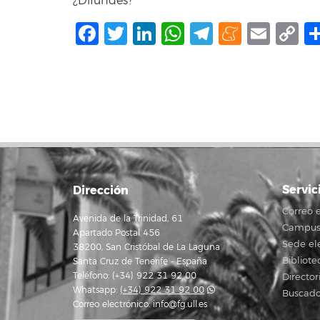
¿Difundes?
Facebook
Twitter
LinkedIn
WhatsApp
Telegram
Mene
Ema
C
L
Servic
Dirección
Correo e
Avenida de la Trinidad, 61
Campus 
Apartado Postal 456
Sede el
38200, San Cristóbal de La Laguna
Bibliote
Santa Cruz de Tenerife - España
Teléfono: (+34) 922 31 92 00
Director
Whatsapp:
(+34) 922 31 92 00
Buscado
Correo electrónico:
info@fg.ull.es