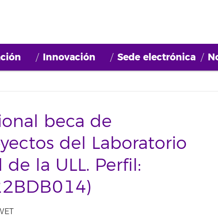
ción
Innovación
Sede electrónica
No
sional beca de
oyectos del Laboratorio
de la ULL. Perfil:
022BDB014)
 WET