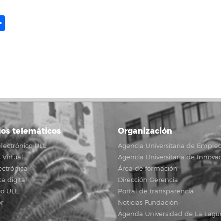
ame
il
opy
Compartir
ink
ios telemáticos
Organización
lectrónico ULL
Agencia Universitaria de Emple
Virtual
Agencia Universitaria de Innova
ectrónica
Área de formación
ca digital
Dirección Gerencia
io ULL
Portal de transparencia
r
Noticias Fundación
Agenda Universidad de La Lagu